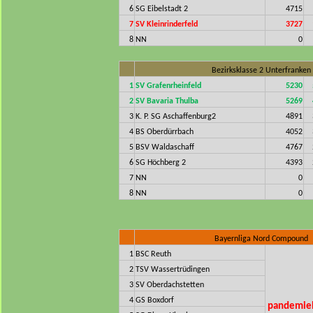
6
SG Eibelstadt 2
4715
7
SV Kleinrinderfeld
3727
8
NN
0
Bezirksklasse 2 Unterfranken
1
SV Grafenrheinfeld
5230
2
SV Bavaria Thulba
5269
3
K. P. SG Aschaffenburg2
4891
4
BS Oberdürrbach
4052
5
BSV Waldaschaff
4767
6
SG Höchberg 2
4393
7
NN
0
8
NN
0
Bayernliga Nord Compound
1
BSC Reuth
2
TSV Wassertrüdingen
3
SV Oberdachstetten
4
GS Boxdorf
pandemieb