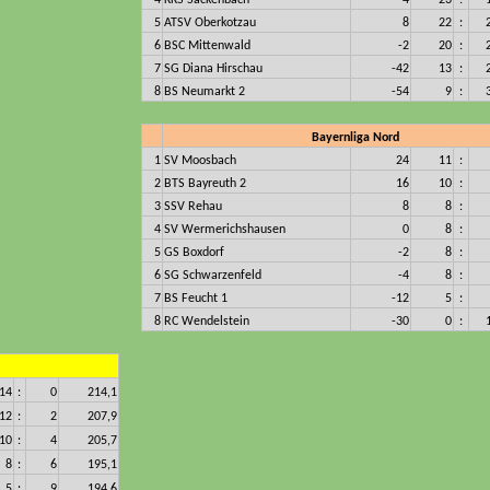
4
KKS Sackenbach
4
23
:
5
ATSV Oberkotzau
8
22
:
6
BSC Mittenwald
-2
20
:
7
SG Diana Hirschau
-42
13
:
8
BS Neumarkt 2
-54
9
:
Bayernliga Nord
1
SV Moosbach
24
11
:
2
BTS Bayreuth 2
16
10
:
3
SSV Rehau
8
8
:
4
SV Wermerichshausen
0
8
:
5
GS Boxdorf
-2
8
:
6
SG Schwarzenfeld
-4
8
:
7
BS Feucht 1
-12
5
:
8
RC Wendelstein
-30
0
:
14
:
0
214,1
12
:
2
207,9
10
:
4
205,7
8
:
6
195,1
5
:
9
194,6