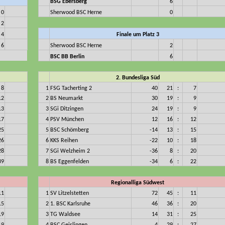
BSG Ebersberg
6
0
Sherwood BSC Herne
0
2
4
Finale um Platz 3
6
Sherwood BSC Herne
2
BSC BB Berlin
6
2. Bundesliga Süd
8
1
FSG Tacherting 2
40
21
:
7
12
2
BS Neumarkt
30
19
:
9
13
3
SGi Ditzingen
24
19
:
9
17
4
PSV München
12
16
:
12
25
5
BSC Schömberg
-14
13
:
15
26
6
KKS Reihen
-22
10
:
18
28
7
SGi Welzheim 2
-36
8
:
20
39
8
BS Eggenfelden
-34
6
:
22
Regionalliga Südwest
11
1
SV Litzelstetten
72
45
:
11
15
2
1. BSC Karlsruhe
46
36
:
20
19
3
TG Waldsee
14
31
:
25