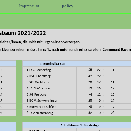
e
Impressum
policy
gabaum 2021/2022
galeiter/innen, die mich mit Ergebnissen versorgen
igen zu sehen, müsst Ihr ggfls. nach unten und rechts scrollen;
Compound Bayern
1. Bundesliga Süd
3
1
FSG Tacherting
68
27
:
1
9
2
BSG Ebersberg
42
22
:
6
11
3
SGI Welzheim
20
17
:
11
12
4
TS 1861 Bayreuth
12
16
:
12
14
5
SG Freiburg
-4
12
:
16
17
6
BC V.-Schwenningen
-28
9
:
19
20
7
Burgsch. Büschfeld
-28
9
:
19
24
8
TSV Natternberg
-82
0
:
28
1. Halbfinale 1. Bundesliga