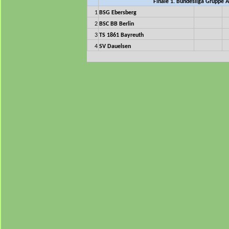
Finale 1. Bundesliga Gruppe A
1
BSG Ebersberg
2
BSC BB Berlin
3
TS 1861 Bayreuth
4
SV Dauelsen