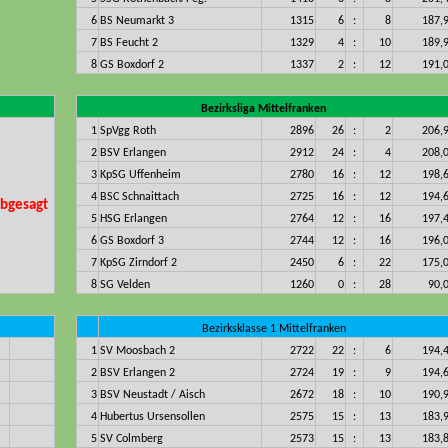
6
BS Neumarkt 3
1315
6
:
8
187,
7
BS Feucht 2
1329
4
:
10
189,
8
GS Boxdorf 2
1337
2
:
12
191,
Bezirksliga Mittelfranken
1
SpVgg Roth
2896
26
:
2
206,
2
BSV Erlangen
2912
24
:
4
208,
3
KpSG Uffenheim
2780
16
:
12
198,
4
BSC Schnaittach
2725
16
:
12
194,
bgesagt
5
HSG Erlangen
2764
12
:
16
197,
6
GS Boxdorf 3
2744
12
:
16
196,
7
KpSG Zirndorf 2
2450
6
:
22
175,
8
SG Velden
1260
0
:
28
90,
Bezirksklasse 1 Mittelfranken
1
SV Moosbach 2
2722
22
:
6
194,
2
BSV Erlangen 2
2724
19
:
9
194,
3
BSV Neustadt / Aisch
2672
18
:
10
190,
4
Hubertus Ursensollen
2575
15
:
13
183,
5
SV Colmberg
2573
15
:
13
183,