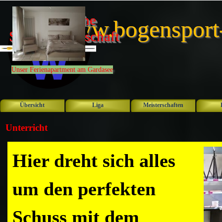
Direkt zum Seiteninhalt
Bayerische 
www.bogensport
Schulmeisterschaft 
2026
Unser Ferienapartment am Gardasee
Übersicht
Liga
Meisterschaften
▼
Unterricht
Hier dreht sich alles
um den perfekten
Schuss mit dem